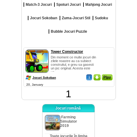
Match-3 Jocuri
Spoturi Jocuri
Mahjong Jocuri
Jocuri Sokoban
Zuma-Jocuri Stil
Sudoku
Bubble Jocuri Puzzle
Tower Constructor
Din moment ce multe jocuri din
zilele noastre au ca subiect
construitul, e greu sa gasesti
un joc original. Acesta este
un...
i
_
Play
Jocuri Sokoban
20, January
1
Jocuri română
Farming
Simulator
2019
Toate jocurile în limba