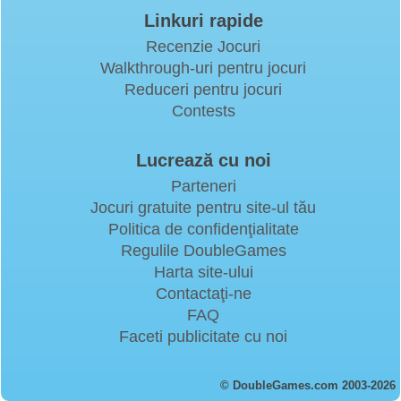
Linkuri rapide
Recenzie Jocuri
Walkthrough-uri pentru jocuri
Reduceri pentru jocuri
Contests
Lucrează cu noi
Parteneri
Jocuri gratuite pentru site-ul tău
Politica de confidenţialitate
Regulile DoubleGames
Harta site-ului
Contactaţi-ne
FAQ
Faceti publicitate cu noi
© DoubleGames.com 2003-2026