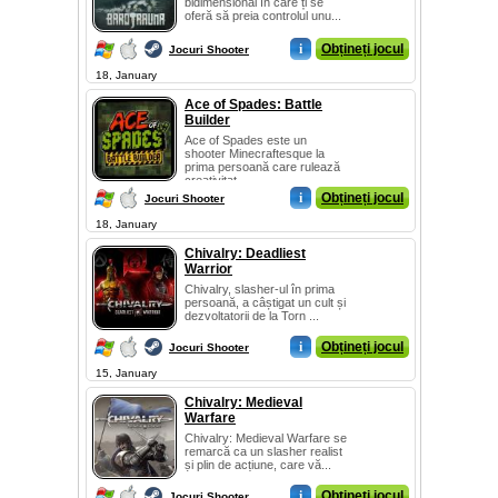
bidimensional în care ți se
oferă să preia controlul unu...
i
Obțineți jocul
Jocuri Shooter
18, January
Ace of Spades: Battle
Builder
Ace of Spades este un
shooter Minecraftesque la
prima persoană care rulează
creativitat...
i
Obțineți jocul
Jocuri Shooter
18, January
Chivalry: Deadliest
Warrior
Chivalry, slasher-ul în prima
persoană, a câștigat un cult și
dezvoltatorii de la Torn ...
i
Obțineți jocul
Jocuri Shooter
15, January
Chivalry: Medieval
Warfare
Chivalry: Medieval Warfare se
remarcă ca un slasher realist
și plin de acțiune, care vă...
i
Obțineți jocul
Jocuri Shooter