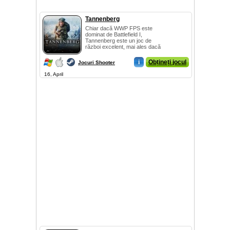
Tannenberg
Chiar dacă WWP FPS este
dominat de Battlefield I,
Tannenberg este un joc de
război excelent, mai ales dacă
...
i
Obțineți jocul
Jocuri Shooter
16, April