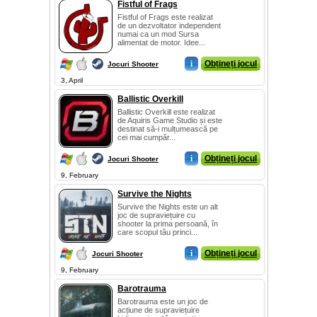
Fistful of Frags
Fistful of Frags este realizat
de un dezvoltator independent
numai ca un mod Sursa
alimentat de motor. Idee...
i
Obțineți jocul
Jocuri Shooter
3, April
Ballistic Overkill
Ballistic Overkill este realizat
de Aquiris Game Studio și este
destinat să-i mulțumească pe
cei mai cumpăr...
i
Obțineți jocul
Jocuri Shooter
9, February
Survive the Nights
Survive the Nights este un alt
joc de supraviețuire cu
shooter la prima persoană, în
care scopul tău princi...
i
Obțineți jocul
Jocuri Shooter
9, February
Barotrauma
Barotrauma este un joc de
acțiune de supraviețuire