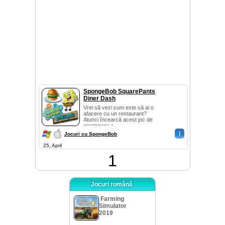
SpongeBob SquarePants
Diner Dash
Vrei să vezi cum este să ai o
afacere cu un restaurant?
Atunci încearcă acest joc de
gestionare a...
i
Jocuri cu SpongeBob
25, April
1
Jocuri română
Farming
Simulator
2019