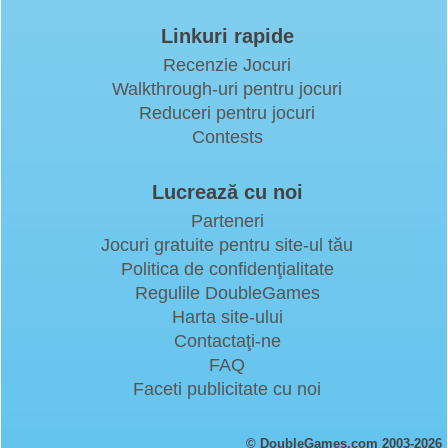
Linkuri rapide
Recenzie Jocuri
Walkthrough-uri pentru jocuri
Reduceri pentru jocuri
Contests
Lucrează cu noi
Parteneri
Jocuri gratuite pentru site-ul tău
Politica de confidenţialitate
Regulile DoubleGames
Harta site-ului
Contactaţi-ne
FAQ
Faceti publicitate cu noi
© DoubleGames.com 2003-2026