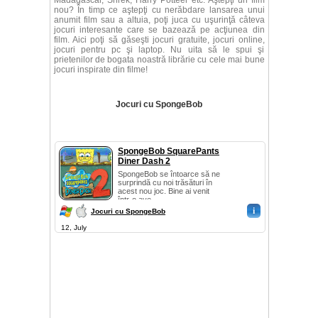
Madagascar, Shrek, Harry Potteer etc. Aştepţi un film
nou? În timp ce aştepţi cu nerăbdare lansarea unui
anumit film sau a altuia, poţi juca cu uşurinţă câteva
jocuri interesante care se bazează pe acţiunea din
film. Aici poţi să găseşti jocuri gratuite, jocuri online,
jocuri pentru pc şi laptop. Nu uita să le spui şi
prietenilor de bogata noastră librărie cu cele mai bune
jocuri inspirate din filme!
Jocuri cu SpongeBob
SpongeBob SquarePants
Diner Dash 2
SpongeBob se întoarce să ne
surprindă cu noi trăsături în
acest nou joc. Bine ai venit
într-o ave...
i
Jocuri cu SpongeBob
12, July