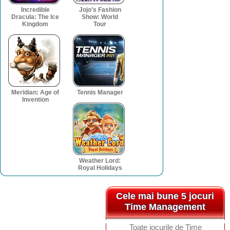
Incredible
Jojo's Fashion
Dracula: The Ice
Show: World
Kingdom
Tour
Meridian: Age of
Tennis Manager
Invention
Weather Lord:
Royal Holidays
Cele mai bune 5 jocuri
Cele mai bune 5 jocuri
Time Management
Time Management
Toate jocurile de Time