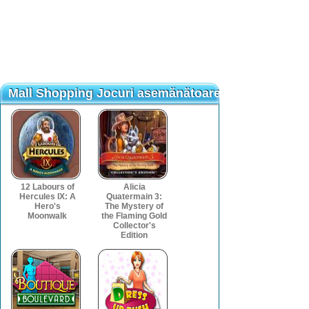
Mall Shopping Jocuri asemănătoare
Mall Shopping Jocuri asemănătoare
12 Labours of
Alicia
Hercules IX: A
Quatermain 3:
Hero's
The Mystery of
Moonwalk
the Flaming Gold
Collector's
Edition