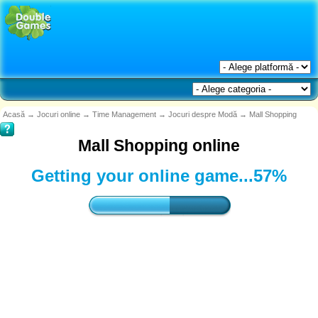
Acasă
→
Jocuri online
→
Time Management
→
Jocuri despre Modă
→
Mall Shopping
Mall Shopping online
Getting your online game...
60%