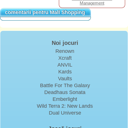
Management
comentarii pentru Mall Shopping
comentarii pentru Mall Shopping
Noi jocuri
Renown
Xcraft
ANVIL
Kards
Vaults
Battle For The Galaxy
Deadhaus Sonata
Emberlight
Wild Terra 2: New Lands
Dual Universe