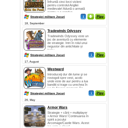
Înfruntă cinci lorzi vicleni
pentru controlul Angliei
medievale! Adună o armată
pentru a o conduc...
i
_
Play
Strategiei militare Jocuri
18, September
Tradewinds Odyssey
Tradewinds Odyssey este un
joc de aventură cu elemente
de strategie. Intri în rolul unui
negustor din antichitate și
trebu...
i
Play
Strategiei militare Jocuri
17, August
Westward
Introduceţi dur din lume şi se
rostogoli spre vest, acolo
unde este de aur pentru a lua
banditi si trage cu urechea în
jur de fiecare moment. De ...
i
Play
Strategiei militare Jocuri
26, May
Armor Wars
Strategie + cărți + multiplayer
= Armor Wars! Continuarea în
spirit a jocului
Arcomage/Castle Wars. Acest
joc este o abord...