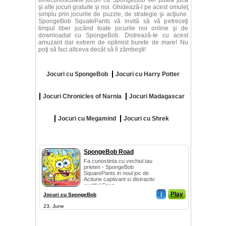
binecunoscutele jocuri cu SpongeBob vei putea juca
şi alte jocuri gratuite şi noi. Ghidează-l pe acest omuleţ
simplu prin jocurile de puzzle, de strategie şi acţiune.
SpongeBob SquatePants vă invită să vă petreceţi
timpul liber jucând toate jocurile noi online şi de
downloadat cu SpongeBob. Distrează-te cu acest
amuzant dar extrem de optimist burete de mare! Nu
poţi să faci altceva decât să îi zâmbeşti!
Jocuri cu SpongeBob
Jocuri cu Harry Potter
Jocuri Chronicles of Narnia
Jocuri Madagascar
Jocuri cu Megamind
Jocuri cu Shrek
SpongeBob Road
Fa cunostinta cu vechiul tau
prieten - SpongeBob
SquarePants in noul joc de
Actiune captivant si distractiv
cu titlul Spon...
i
Play
Jocuri cu SpongeBob
23, June