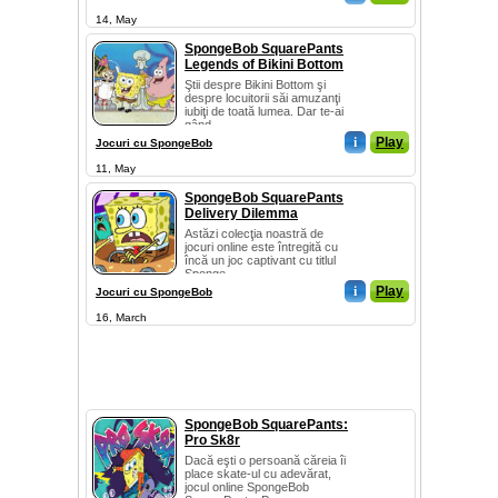
14, May
SpongeBob SquarePants
Legends of Bikini Bottom
Ştii despre Bikini Bottom şi
despre locuitorii săi amuzanţi
iubiţi de toată lumea. Dar te-ai
gând...
i
Play
Jocuri cu SpongeBob
11, May
SpongeBob SquarePants
Delivery Dilemma
Astăzi colecţia noastră de
jocuri online este întregită cu
încă un joc captivant cu titlul
Sponge...
i
Play
Jocuri cu SpongeBob
16, March
SpongeBob SquarePants:
Pro Sk8r
Dacă eşti o persoană căreia îi
place skate-ul cu adevărat,
jocul online SpongeBob