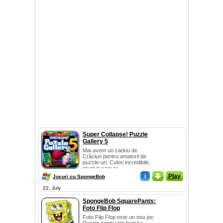
Super Collapse! Puzzle
Gallery 5
Mai avem un cadou de
Crăciun pentru amatorii de
puzzle-uri. Culori incredibile,
niveluri care te ...
i
_
Play
Jocuri cu SpongeBob
22, July
SpongeBob SquarePants:
Foto Flip Flop
Foto Flip Flop este un nou joc