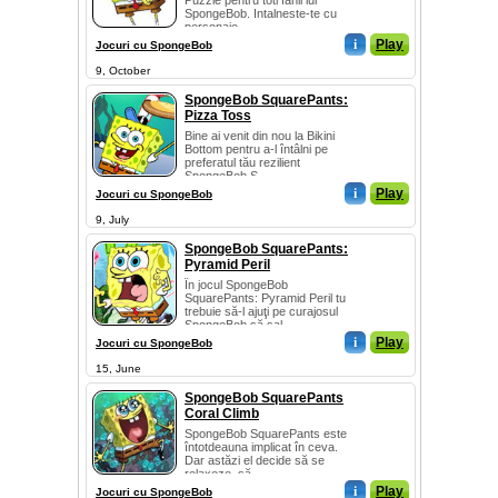
Puzzle pentru toti fanii lui
SpongeBob. Intalneste-te cu
personaje...
i
Play
Jocuri cu SpongeBob
9, October
SpongeBob SquarePants:
Pizza Toss
Bine ai venit din nou la Bikini
Bottom pentru a-l întâlni pe
preferatul tău rezilient
SpongeBob S...
i
Play
Jocuri cu SpongeBob
9, July
SpongeBob SquarePants:
Pyramid Peril
În jocul SpongeBob
SquarePants: Pyramid Peril tu
trebuie să-l ajuţi pe curajosul
SpongeBob să sal...
i
Play
Jocuri cu SpongeBob
15, June
SpongeBob SquarePants
Coral Climb
SpongeBob SquarePants este
întotdeauna implicat în ceva.
Dar astăzi el decide să se
relaxeze, să ...
i
Play
Jocuri cu SpongeBob