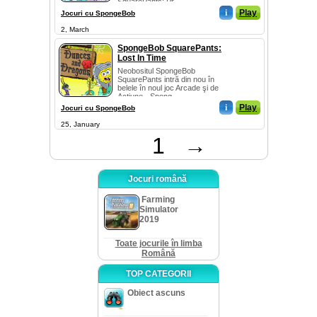
SquarePants: Pr...
i
Play
Jocuri cu SpongeBob
2, March
SpongeBob SquarePants:
Lost In Time
Neobositul SpongeBob
SquarePants intră din nou în
belele în noul joc Arcade şi de
Acţiune - Spong...
i
Play
Jocuri cu SpongeBob
25, January
1
→
Jocuri română
Farming
Simulator
2019
Toate jocurile în limba
Română
TOP CATEGORII
Obiect ascuns