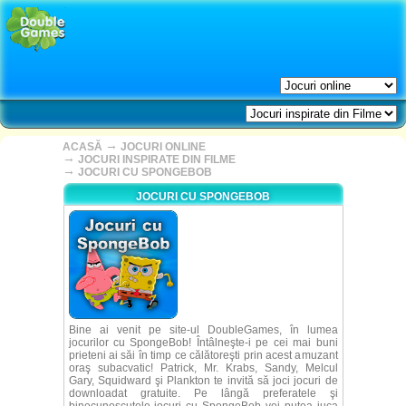
→
ACASĂ
JOCURI ONLINE
→
JOCURI INSPIRATE DIN FILME
→
JOCURI CU SPONGEBOB
JOCURI CU SPONGEBOB
Bine ai venit pe site-ul DoubleGames, în lumea
jocurilor cu SpongeBob! Întâlneşte-i pe cei mai buni
prieteni ai săi în timp ce călătoreşti prin acest amuzant
oraş subacvatic! Patrick, Mr. Krabs, Sandy, Melcul
Gary, Squidward şi Plankton te invită să joci jocuri de
downloadat gratuite. Pe lângă preferatele şi