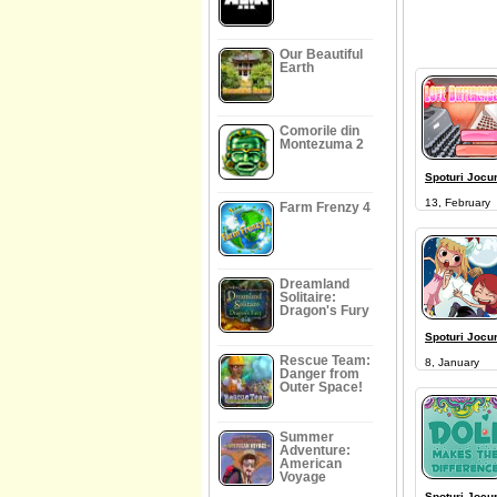
Our Beautiful
Earth
Comorile din
Montezuma 2
Spoturi Jocur
13, February
Farm Frenzy 4
Dreamland
Solitaire:
Dragon's Fury
Spoturi Jocur
Rescue Team:
8, January
Danger from
Outer Space!
Summer
Adventure:
American
Voyage
Spoturi Jocur