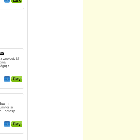
ces
ina zoologică?
dina
ăguţ f...
i
Play
i basm
imitor si
de Fantasy
i
Play