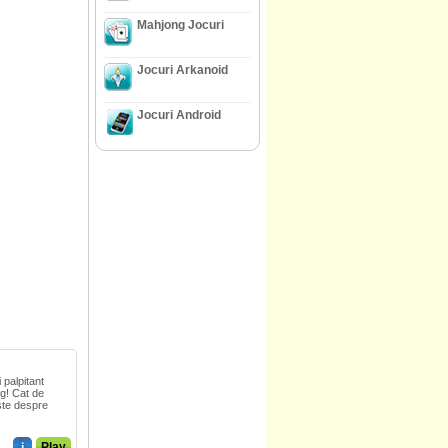
Mahjong Jocuri
Jocuri Arkanoid
Jocuri Android
 palpitant
ng! Cat de
ste despre
i
Play