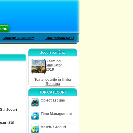
CUNS
Strategie & Simulare
Time Management
Jocuri română
Farming
Simulator
2019
Toate jocurile în limba
Română
TOP CATEGORII
Obiect ascuns
Stil Jocuri
Time Management
uri Stil
Match-3 Jocuri