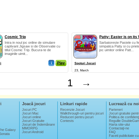
Cosmic Trip
Patty: Easter is on its
Intra in noul joc online de simulare
Sarbatoreste Pastele cu fe
captivant Jigsaw si de Observatie cu
simpatica Patty si cu prieten
titlul Cosmic Trip. Bucura-te de
joc uimitor online Patt...
imaginile uimit...
i
Play
i
Spoturi Jocuri
23, March
1
→
i
Joacă jocuri
Linkuri rapide
Lucrează cu no
Jocuri PC
Recenzie Jocuri
Parteneri
Jocuri Mac
Walkthrough-uri pentru jocuri
Jocuri gratuite pentr
Jocuri online
Reduceri pentru jocuri
Politica de confidenţi
Jocuri Gratuite
Contests
Regulile DoubleGa
Jocuri de îndemânare
Harta site-ului
MMORPG
Contactaţi-ne
 The Galaxy
Jocuri Android
FAQ
Sonata
Faceti publicitate cu