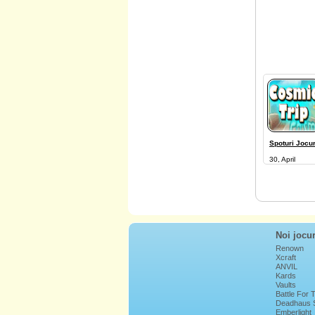
Spoturi Jocur
30, April
Noi jocur
Renown
Xcraft
ANVIL
Kards
Vaults
Battle For
Deadhaus 
Emberlight