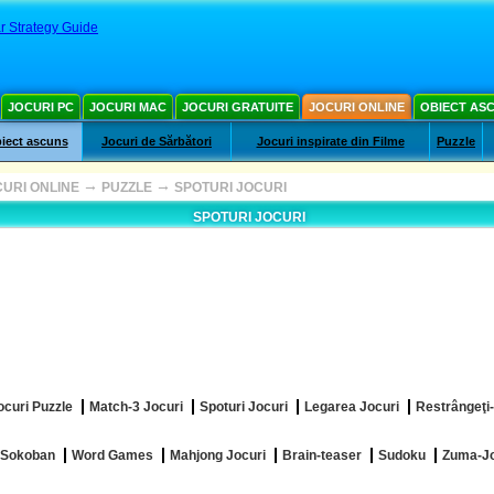
r Strategy Guide
JOCURI PC
JOCURI MAC
JOCURI GRATUITE
JOCURI ONLINE
OBIECT AS
iect ascuns
Jocuri de Sărbători
Jocuri inspirate din Filme
Puzzle
→
→
URI ONLINE
PUZZLE
SPOTURI JOCURI
SPOTURI JOCURI
ocuri Puzzle
Match-3 Jocuri
Spoturi Jocuri
Legarea Jocuri
Restrângeţi-
 Sokoban
Word Games
Mahjong Jocuri
Brain-teaser
Sudoku
Zuma-Joc