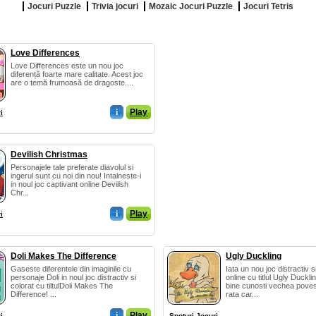
Jocuri Puzzle
Trivia jocuri
Mozaic Jocuri Puzzle
Jocuri Tetris
Love Differences
Love Differences este un nou joc
diferență foarte mare calitate. Acest joc
are o temă frumoasă de dragoste....
i
Play
i
Devilish Christmas
Personajele tale preferate diavolul si
ingerul sunt cu noi din nou! Intalneste-i
in noul joc captivant online Devilish
Chr...
i
Play
i
Doli Makes The Difference
Ugly Duckling
Gaseste diferentele din imaginile cu
Iata un nou joc distractiv si
personaje Doli in noul joc distractiv si
online cu titlul Ugly Duckli
colorat cu tiltulDoli Makes The
bine cunosti vechea pove
Difference! ...
rata car...
i
Play
i
Spoturi Jocuri