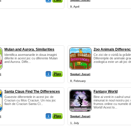
9, April
Mulan and Aurora. Similarities
Zoo Animals Differen
Identifica asemanarile in doua imagini
Ce zici de o vizită la grăd
diferite in acest joc cu diferente Mulan
Diferenţele de animale gra
and Aurora. Diffe...
zoologica este un alt joc dr
i
Play
i
Spoturi Jocuri
8, February
Santa Claus Find The Differences
Fantasy World
Gaseste diferentele in acest joc de
Bine ai venit in cadrul unu
Craciun cu Mos Craciun. Un nou joc
minunat in noul nostru joc u
flash de Craciun Santa Cl...
frumos online cu numele 
World! Acest lo...
i
Play
i
Spoturi Jocuri
1, July