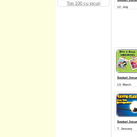
Top 100 cu jocuri
12, July
Spoturi Jocur
13, March
Spoturi Jocur
7, January