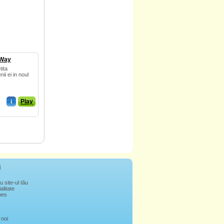
 Way
tita
ii ei in noul
i
Play
i
u site-ul tău
alitate
mes
 noi