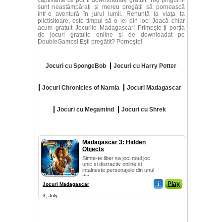
captivante ce pot fi downloadate gratuit. Toţi pinguinii
sunt neastâmpăraţi şi mereu pregătii să pornească
într-o aventură în jurul lumii. Renunţă la viaţa ta
plictisitoare, este timpul să o iei din loc! Joacă chiar
acum gratuit Jocurile Madagascar! Primeşte-ţi porţia
de jocuri gratuite online şi de downloadat pe
DoubleGames! Eşti pregătit? Porneşte!
Jocuri cu SpongeBob
Jocuri cu Harry Potter
Jocuri Chronicles of Narnia
Jocuri Madagascar
Jocuri cu Megamind
Jocuri cu Shrek
Madagascar 3: Hidden
Objects
Simte-te liber sa joci noul joc
unic si distractiv online si
intalneste personajele din unul
din ...
i
Play
Jocuri Madagascar
3, July