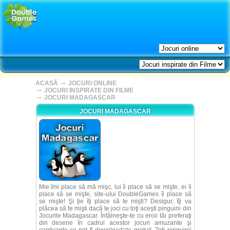
→
ACASĂ
JOCURI ONLINE
→
JOCURI INSPIRATE DIN FILME
→
JOCURI MADAGASCAR
JOCURI MADAGASCAR
Mie îmi place să mă mişc, lui îi place să se mişte, ei îi
place să se mişte, site-ului DoubleGames îi place să
se mişte! Şi ţie îţi place să te mişti? Desigur, îţi va
plăcea să te mişti dacă te joci cu toţi aceşti pinguini din
Jocurile Madagascar. Întâlneşte-te cu eroii tăi preferaţi
din desene în cadrul acestor jocuri amuzante şi