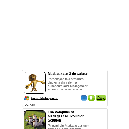
Madagascar 3 de colorat
Personajele tale preferate
dintr-una din cele mai
cunoscute serii Madagascar
au venit de pe ecrane iar
acum poti sa le gas...
i
_
Play
Jocuri Madagascar
20, April
The Penguins of
Madagascar: Pollution
Solution
Pinguinii din Madagascar sunt