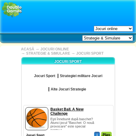
→
ACASĂ
JOCURI ONLINE
→
→
STRATEGIE & SIMULARE
JOCURI SPORT
JOCURI SPORT
Jocuri Sport
Strategiei militare Jocuri
Alte Jocuri Strategie
Basket Ball. A New
Challenge
Eşti înnebunit după baschet?
Atunci jocul ''Baschet: O nouă
provocare'' este special
pentru t...
i
Play
Jocuri Sport