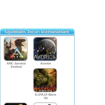
Squibballs Jocuri asemănătoare
Squibballs Jocuri asemănătoare
ARK: Survival
Avorion
Evolved
D.I.P.R.I.P. Warm
Up