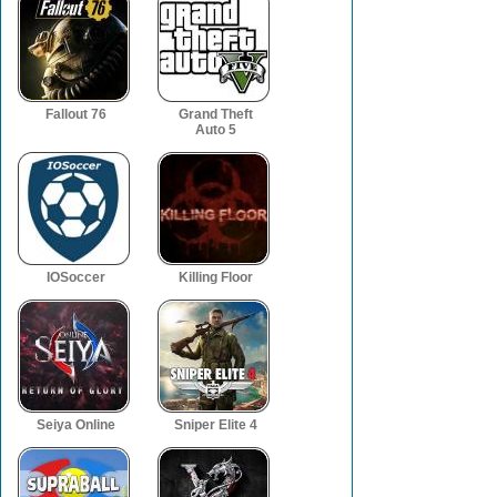
Fallout 76
Grand Theft
Auto 5
IOSoccer
Killing Floor
Seiya Online
Sniper Elite 4