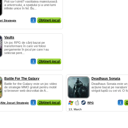
Poti sa-l simti? vastitatea maiestuoasă
a universului, a spațiului și a unei lumi
infinite unice în fel. Bu...
i
Obțineți jocul
ri Strategie
Vaults
Un joc RPG de cărți bazat pe
transformare în care vei folosi
pergamente în jocul pe care l-au
selectat pent...
i
Obțineți jocul
Battle For The Galaxy
Deadhaus Sonata
Battle for the Galaxy este un joc video
Deadhaus Sonata este u
de strategie MMO gratuit pentru mobil
acțiune bazat pe narațiuni 
și browser web dezvoltat de A...
strigoii luptă cu cei vii. O fo
i
Obțineți jocul
i
O
Alte Jocuri Strategie
RPG
13, March