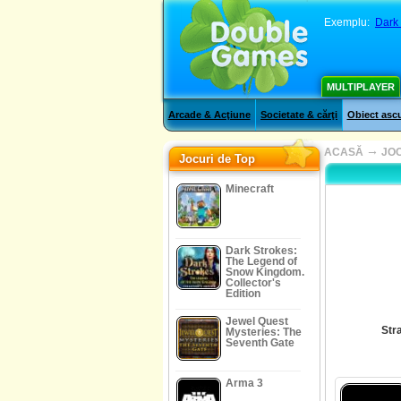
Exemplu:
Dark
MULTIPLAYER
Arcade & Acţiune
Societate & cărţi
Obiect asc
→
ACASĂ
JOC
Jocuri de Top
Minecraft
Dark Strokes:
The Legend of
Snow Kingdom.
Collector's
Edition
Jewel Quest
Stra
Mysteries: The
Seventh Gate
Arma 3