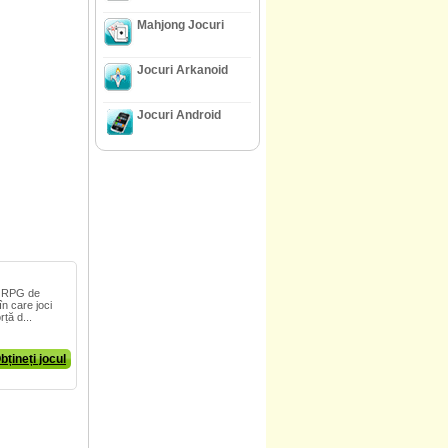
Mahjong Jocuri
Jocuri Arkanoid
Jocuri Android
n RPG de
în care joci
rță d...
bțineți jocul