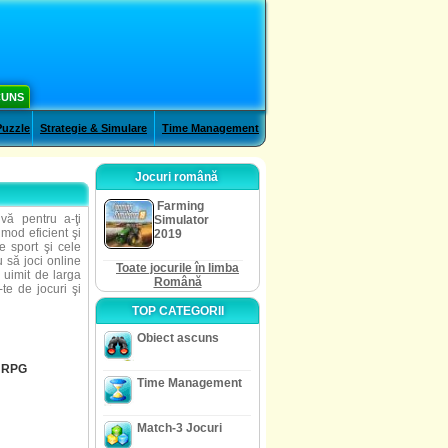
CUNS
Puzzle
Strategie & Simulare
Time Management
Jocuri română
Farming
ivă pentru a-ţi
Simulator
 mod eficient şi
2019
e sport şi cele
 să joci online
Toate jocurile în limba
i uimit de larga
Română
-te de jocuri şi
TOP CATEGORII
Obiect ascuns
RPG
Time Management
Match-3 Jocuri