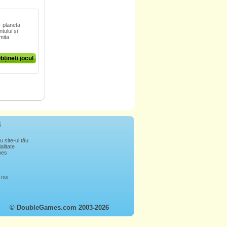
 planeta
tului și
mita
bțineți jocul
i
u site-ul tău
alitate
mes
 noi
© DoubleGames.com 2003-2026