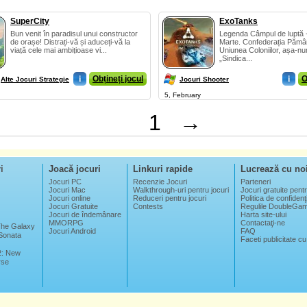
SuperCity
ExoTanks
Bun venit în paradisul unui constructor
Legenda Câmpul de luptă -
de orașe! Distrați-vă și aduceți-vă la
Marte. Confederația Pămân
viață cele mai ambițioase vi...
Uniunea Coloniilor, așa-nu
„Sindica...
i
Obțineți jocul
i
O
Alte Jocuri Strategie
Jocuri Shooter
5, February
1
→
i
Joacă jocuri
Linkuri rapide
Lucrează cu no
Jocuri PC
Recenzie Jocuri
Parteneri
Jocuri Mac
Walkthrough-uri pentru jocuri
Jocuri gratuite pentr
Jocuri online
Reduceri pentru jocuri
Politica de confidenţi
Jocuri Gratuite
Contests
Regulile DoubleGa
Jocuri de îndemânare
Harta site-ului
MMORPG
Contactaţi-ne
 The Galaxy
Jocuri Android
FAQ
Sonata
Faceti publicitate cu
2: New
rse