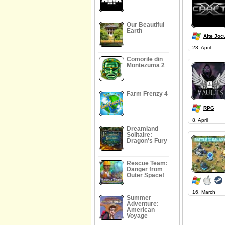
Our Beautiful
Earth
Alte Jocu
23, April
Comorile din
Montezuma 2
Farm Frenzy 4
RPG
8, April
Dreamland
Solitaire:
Dragon's Fury
Rescue Team:
Danger from
Outer Space!
16, March
Summer
Adventure:
American
Voyage