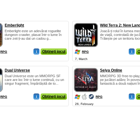
Emberlight
Wild Terra 2: New Lan
Emberlight este un adevărat roguelite
Joacă-ți rolul în lumea med
dungeon crawler, plasat într-o lume în
de viață, controlată de jucă
care zeii ți-au dat un cadou g...
Trăiește pe un teritoriu locu
i
Obțineți jocul
i
O
RPG
RPG
7, March
Dual Universe
Seiya Online
Dual Universe este un MMORPG SF
MMORPG 3D free-to-play, 
care are loc într-o lume continuă, cu un
pe jucători adânc în pove
singur fragment, împărtășită de to...
fantastică a două națiuni în
i
Obțineți jocul
i
O
RPG
RPG
26, February