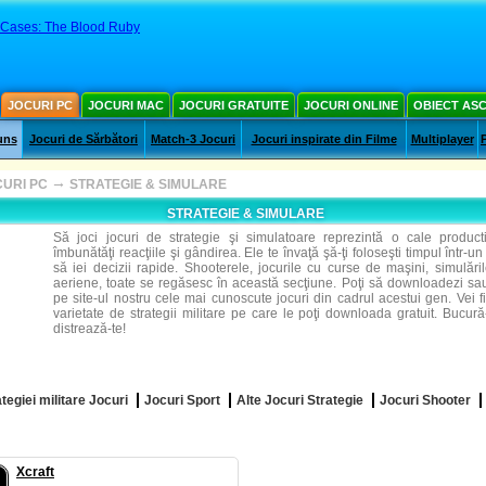
 Cases: The Blood Ruby
JOCURI PC
JOCURI MAC
JOCURI GRATUITE
JOCURI ONLINE
OBIECT AS
uns
Jocuri de Sărbători
Match-3 Jocuri
Jocuri inspirate din Filme
Multiplayer
→
URI PC
STRATEGIE & SIMULARE
STRATEGIE & SIMULARE
Să joci jocuri de strategie şi simulatoare reprezintă o cale product
îmbunătăţi reacţiile şi gândirea. Ele te învaţă şă-ţi foloseşti timpul într-un
să iei decizii rapide. Shooterele, jocurile cu curse de maşini, simulăril
aeriene, toate se regăsesc în această secţiune. Poţi să downloadezi sau
pe site-ul nostru cele mai cunoscute jocuri din cadrul acestui gen. Vei f
varietate de strategii militare pe care le poţi downloada gratuit. Bucură
distrează-te!
tegiei militare Jocuri
Jocuri Sport
Alte Jocuri Strategie
Jocuri Shooter
Xcraft