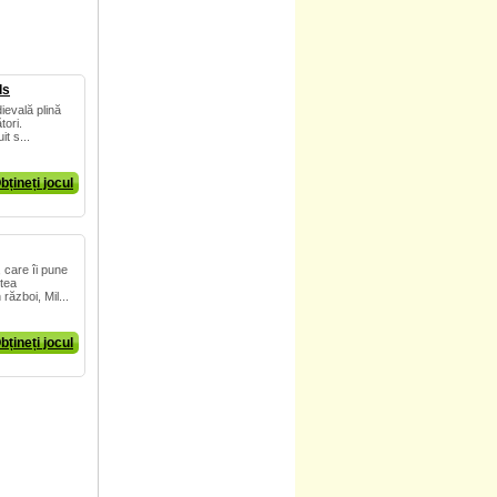
ds
ievală plină
tori.
it s...
bțineți jocul
care îi pune
stea
 război, Mil...
bțineți jocul