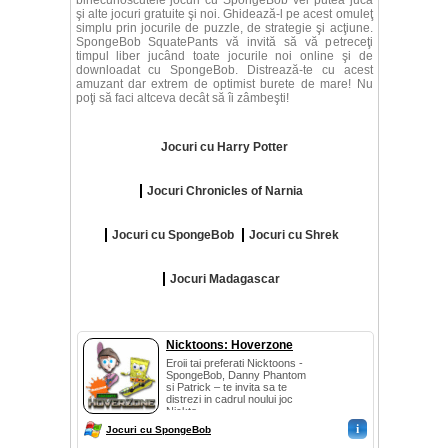
binecunoscutele jocuri cu SpongeBob vei putea juca
şi alte jocuri gratuite şi noi. Ghidează-l pe acest omuleţ
simplu prin jocurile de puzzle, de strategie şi acţiune.
SpongeBob SquatePants vă invită să vă petreceţi
timpul liber jucând toate jocurile noi online şi de
downloadat cu SpongeBob. Distrează-te cu acest
amuzant dar extrem de optimist burete de mare! Nu
poţi să faci altceva decât să îi zâmbeşti!
Jocuri cu Harry Potter
Jocuri Chronicles of Narnia
Jocuri cu SpongeBob
Jocuri cu Shrek
Jocuri Madagascar
Nicktoons: Hoverzone
Eroii tai preferati Nicktoons -
SpongeBob, Danny Phantom
si Patrick – te invita sa te
distrezi in cadrul noului joc
Nickto...
i
Jocuri cu SpongeBob