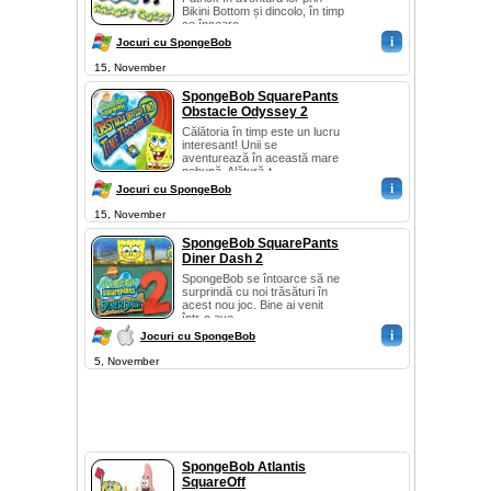
Bikini Bottom și dincolo, în timp
ce încearc...
i
Jocuri cu SpongeBob
15, November
SpongeBob SquarePants
Obstacle Odyssey 2
Călătoria în timp este un lucru
interesant! Unii se
aventurează în această mare
nebună. Alătură-t...
i
Jocuri cu SpongeBob
15, November
SpongeBob SquarePants
Diner Dash 2
SpongeBob se întoarce să ne
surprindă cu noi trăsături în
acest nou joc. Bine ai venit
într-o ave...
i
Jocuri cu SpongeBob
5, November
SpongeBob Atlantis
SquareOff