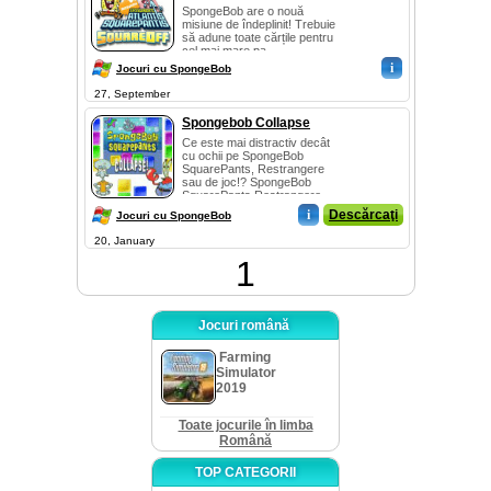
SpongeBob are o nouă
misiune de îndeplinit! Trebuie
să adune toate cărțile pentru
cel mai mare pa...
i
Jocuri cu SpongeBob
27, September
Spongebob Collapse
Ce este mai distractiv decât
cu ochii pe SpongeBob
SquarePants, Restrangere
sau de joc!? SpongeBob
SquarePants Restrangere,
desigur! Târziu jocul...
i
Descărcaţi
Jocuri cu SpongeBob
20, January
1
Jocuri română
Farming
Simulator
2019
Toate jocurile în limba
Română
TOP CATEGORII