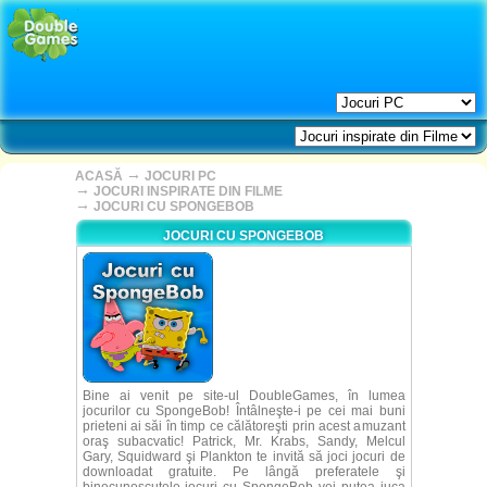
→
ACASĂ
JOCURI PC
→
JOCURI INSPIRATE DIN FILME
→
JOCURI CU SPONGEBOB
JOCURI CU SPONGEBOB
Bine ai venit pe site-ul DoubleGames, în lumea
jocurilor cu SpongeBob! Întâlneşte-i pe cei mai buni
prieteni ai săi în timp ce călătoreşti prin acest amuzant
oraş subacvatic! Patrick, Mr. Krabs, Sandy, Melcul
Gary, Squidward şi Plankton te invită să joci jocuri de
downloadat gratuite. Pe lângă preferatele şi