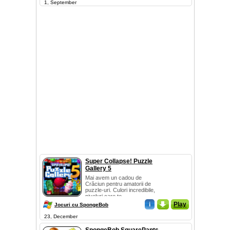
1, September
Super Collapse! Puzzle
Gallery 5
Mai avem un cadou de
Crăciun pentru amatorii de
puzzle-uri. Culori incredibile,
niveluri care te ...
i
_
Play
Jocuri cu SpongeBob
23, December