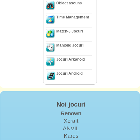
Obiect ascuns
Time Management
Match-3 Jocuri
Mahjong Jocuri
Jocuri Arkanoid
Jocuri Android
Noi jocuri
Renown
Xcraft
ANVIL
Kards