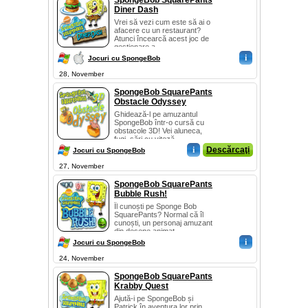
SpongeBob SquarePants
Diner Dash
Vrei să vezi cum este să ai o
afacere cu un restaurant?
Atunci încearcă acest joc de
gestionare a...
i
Jocuri cu SpongeBob
28, November
SpongeBob SquarePants
Obstacle Odyssey
Ghidează-l pe amuzantul
SpongeBob într-o cursă cu
obstacole 3D! Vei aluneca,
fugi, sări cu viteză...
i
Descărcaţi
Jocuri cu SpongeBob
27, November
SpongeBob SquarePants
Bubble Rush!
Îl cunoști pe Sponge Bob
SquarePants? Normal că îl
cunoști, un personaj amuzant
din desene animat...
i
Jocuri cu SpongeBob
24, November
SpongeBob SquarePants
Krabby Quest
Ajută-i pe SpongeBob și
Patrick în aventura lor prin