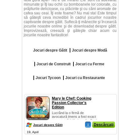
lasă gura apă? Nu e de mirare! Ele sunt cu adevărat
minunate şi îţi iau ochii cu bomboanele lor colorate, cu
prăjiturile delicioase, cu plăcinte şi cu căni aromate de
cafea sau ceai. Îţi este foame? Nu mai sta! Este timpul
să găteşti ceva incredibil în cadrul jocurilor noastre
captivante despre gătit. Suflecă-ţi mânecile şi încearcă
jocurile noastre online şi de downloadat despre gătit.
Improvizează, creează şi găteşte chiar acum cu
jocurile noastre fantastice!
Jocuri despre Gătit
Jocuri despre Modă
Jocuri de Construit
Jocuri cu Ferme
Jocuri Tycoon
Jocuri cu Restaurante
Mary le Chef: Cooking
Passion Collector's
Edition
Lucrând la o firmă de
avocatură imens a fost exact
ceea ce părinții ei au planificat
pe...
i
Descărcaţi
Jocuri despre Gătit
19, April