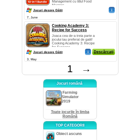
Management cu titlul Food
Masters ...
i
Jocuri despre Gătit
7, June
Cooking Academy 3:
Recipe for Success
Joaca cea de-a treia parte a
jocului tau preferat de gatit!
Cooking Academy 3: Recipe
for Success...
i
Descărcaţi
Jocuri despre Gătit
3, May
1
→
Jocuri română
Farming
Simulator
2019
Toate jocurile în limba
Română
TOP CATEGORII
Obiect ascuns