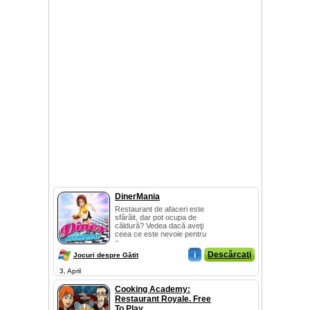
DinerMania
Restaurant de afaceri este
sfârâit, dar pot ocupa de
căldură? Vedea dacă aveţi
ceea ce este nevoie pentru
a...
i
Descărcaţi
Jocuri despre Gătit
3, April
Cooking Academy:
Restaurant Royale. Free
To Play