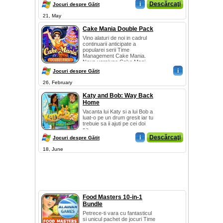
i
Descărcaţi
Jocuri despre Gătit
21, May
Cake Mania Double Pack
Vino alaturi de noi in cadrul
continuarii anticipate a
popularei serii Time
Management Cake Mania.
Noua versiune Cake Mani...
i
Jocuri despre Gătit
26, February
Katy and Bob: Way Back
Home
Vacanta lui Katy si a lui Bob a
luat-o pe un drum gresit iar tu
trebuie sa ii ajuti pe cei doi
sa...
i
Descărcaţi
Jocuri despre Gătit
18, June
Food Masters 10-in-1
Bundle
Petrece-ti vara cu fantasticul
si unicul pachet de jocuri Time