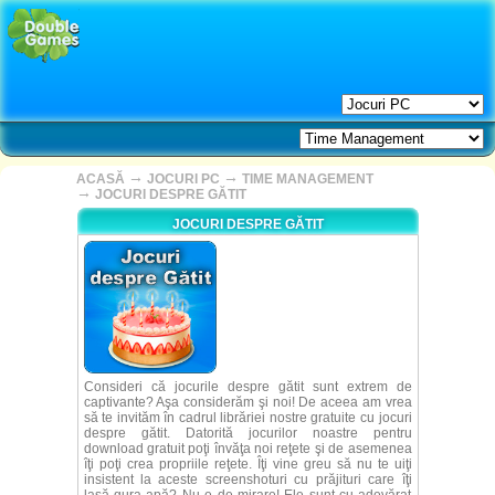
→
→
ACASĂ
JOCURI PC
TIME MANAGEMENT
→
JOCURI DESPRE GĂTIT
JOCURI DESPRE GĂTIT
Consideri că jocurile despre gătit sunt extrem de
captivante? Aşa considerăm şi noi! De aceea am vrea
să te invităm în cadrul librăriei nostre gratuite cu jocuri
despre gătit. Datorită jocurilor noastre pentru
download gratuit poţi învăţa noi reţete şi de asemenea
îţi poţi crea propriile reţete. Îţi vine greu să nu te uiţi
insistent la aceste screenshoturi cu prăjituri care îţi