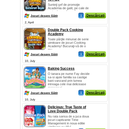
Sunteţi şef de promoţie
Academia de gatit, pe cale de
a stardom culinare în
Academia de...
i
Descărcaţi
Jocuri despre Gătit
2, April
Double Pack Cooking
Academy
Toate părţile minunat de serie
uimitoare de jocuri Cooking
Academy! Bucuraţi-vă de o
mu...
i
Descărcaţi
Jocuri despre Gătit
10, July
Baking Success
O tanara pe nume Fay decide
sa-si ajute familia sa castige
bani vanzand prin lumea
intreaga cele mai delicioase
mancaruri....
i
Descărcaţi
Jocuri despre Gătit
10, July
Delicious: True Taste of
Love Double Pack
Nu rata sansa de a juca doua
jocuri captivante Time
Management in noua editie
uimitoare cu titlul...