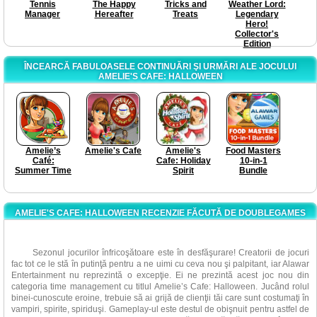
Tennis
The Happy
Tricks and
Weather Lord:
Manager
Hereafter
Treats
Legendary
Hero!
Collector's
Edition
ÎNCEARCĂ FABULOASELE CONTINUĂRI ŞI URMĂRI ALE JOCULUI
AMELIE'S CAFE: HALLOWEEN
Amelie’s
Amelie's Cafe
Amelie's
Food Masters
Café:
Cafe: Holiday
10-in-1
Summer Time
Spirit
Bundle
AMELIE'S CAFE: HALLOWEEN RECENZIE FĂCUTĂ DE DOUBLEGAMES
Sezonul jocurilor înfricoşătoare este în desfăşurare! Creatorii de jocuri
fac tot ce le stă în putinţă pentru a ne uimi cu ceva nou şi palpitant, iar Alawar
Entertainment nu reprezintă o excepţie. Ei ne prezintă acest joc nou din
categoria time management cu titlul Amelie’s Cafe: Halloween. Jucând rolul
binei-cunoscute eroine, trebuie să ai grijă de clienţii tăi care sunt costumaţi în
vampiri, spirite, spiriduşi. Gameplay-ul este destul de obişnuit pentru astfel de