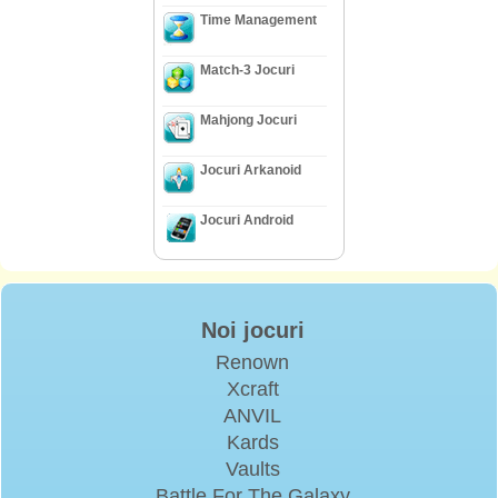
Time Management
Match-3 Jocuri
Mahjong Jocuri
Jocuri Arkanoid
Jocuri Android
Noi jocuri
Renown
Xcraft
ANVIL
Kards
Vaults
Battle For The Galaxy