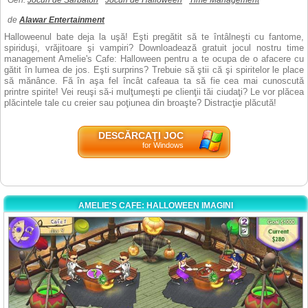
Gen:
Jocuri de Sărbători
Jocuri de Halloween
Time Management
de
Alawar Entertainment
Halloweenul bate deja la uşă! Eşti pregătit să te întâlneşti cu fantome,
spiriduşi, vrăjitoare şi vampiri? Downloadează gratuit jocul nostru time
management Amelie's Cafe: Halloween pentru a te ocupa de o afacere cu
gătit în lumea de jos. Eşti surprins? Trebuie să ştii că şi spiritelor le place
să mănânce. Fă în aşa fel încât cafeaua ta să fie cea mai cunoscută
printre spirite! Vei reuşi să-i mulţumeşti pe clienţii tăi ciudaţi? Le vor plăcea
plăcintele tale cu creier sau poţiunea din broaşte? Distracţie plăcută!
DESCĂRCAŢI JOC
for Windows
AMELIE'S CAFE: HALLOWEEN IMAGINI