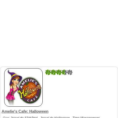
3.5616438356164
73
Amelie's Cafe: Halloween