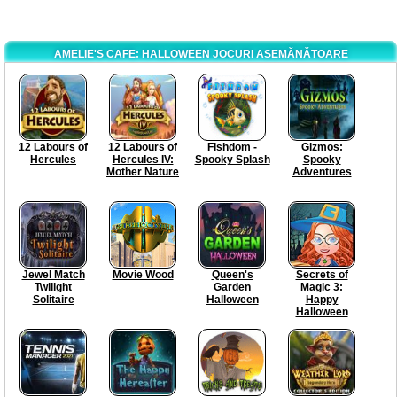
AMELIE'S CAFE: HALLOWEEN JOCURI ASEMĂNĂTOARE
12 Labours of
12 Labours of
Fishdom -
Gizmos:
Hercules
Hercules IV:
Spooky Splash
Spooky
Mother Nature
Adventures
Jewel Match
Movie Wood
Queen's
Secrets of
Twilight
Garden
Magic 3:
Solitaire
Halloween
Happy
Halloween