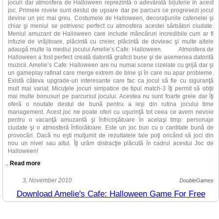
jocuri dar atmosfera de Halloween reprezintă o adevărată bijuterie în acest
joc. Primele nivele sunt destul de uşoare dar pe parcurs ce progresezi jocul
devine un pic mai greu. Costumele de Halloween, decoraţiunile cafenelei şi
chiar şi meniul se potrivesc perfect cu atmosfera acestei sărbători ciudate.
Meniul amuzant de Halloween care include mâncăruri incredibile cum ar fi
infuzie de vrăjitoare, plăcintă cu creier, plăcintă de dovleac şi multe altele
adaugă multe la mediul jocului Amelie’s Cafe: Halloween. Atmosfera de
Halloween a fost perfect creată datorită graficii bune şi de asemenea datorită
muzicii. Amelie’s Cafe: Halloween are nu numai scene cizelate cu grijă dar şi
un gameplay rafinat care merge extrem de bine şi în care nu apar probleme.
Există câteva upgrade-uri interesante care fac ca jocul să fie cu siguranţă
mult mai variat. Micuţele jocuri simpatice de tipul match-3 îţi permit să obţii
mai multe bonusuri pe parcursul jocului. Acestea nu sunt foarte grele dar îţi
oferă o noutate destul de bună pentru a ieşi din rutina jocului time
management. Acest joc ne poate oferi cu uşurinţă tot ceea ce avem nevoie
pentru o vacanţă amuzantă şi înfricoşătoare în acelaşi timp: personaje
ciudate şi o atmosferă înfiorătoare. Este un joc bun cu o cantitate bună de
provocări. Dacă nu eşti mulţumit de rezultatele tale poţi oricând să joci din
nou un nivel sau altul. Îţi urăm distracţie plăcută în cadrul acestui Joc de
Halloween!
..
Read more
Sezonul jocurilor înfricoşătoare este în desfăşurare! Creatorii de jocuri
3, November 2010
DoubleGames
fac tot ce le stă în putinţă pentru a ne uimi cu ceva nou şi palpitant, iar Alawar
Download Amelie's Cafe: Halloween Game For Free
Entertainment nu reprezintă o excepţie. Ei ne prezintă acest joc nou din
categoria time management cu titlul Amelie’s Cafe: Halloween. Jucând rolul
binei-cunoscute eroine, trebuie să ai grijă de clienţii tăi care sunt costumaţi în