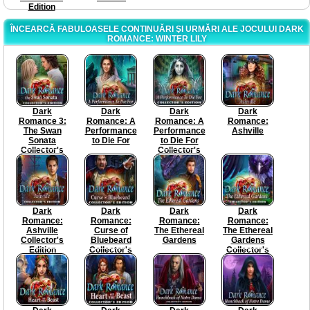
Edition
ÎNCEARCĂ FABULOASELE CONTINUĂRI ŞI URMĂRI ALE JOCULUI DARK
ROMANCE: WINTER LILY
Dark
Dark
Dark
Dark
Romance 3:
Romance: A
Romance: A
Romance:
The Swan
Performance
Performance
Ashville
Sonata
to Die For
to Die For
Collector's
Collector's
Edition
Edition
Dark
Dark
Dark
Dark
Romance:
Romance:
Romance:
Romance:
Ashville
Curse of
The Ethereal
The Ethereal
Collector's
Bluebeard
Gardens
Gardens
Edition
Collector's
Collector's
Edition
Edition