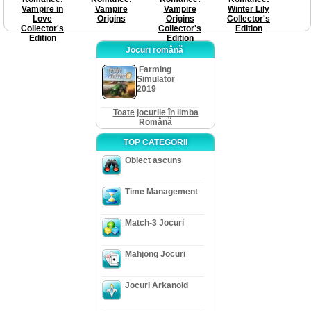
Vampire in
Vampire
Vampire
Winter Lily
Love
Origins
Origins
Collector's
Collector's
Collector's
Edition
Edition
Edition
Jocuri română
Farming
Simulator
2019
Toate jocurile în limba
Română
TOP CATEGORII
Obiect ascuns
Time Management
Match-3 Jocuri
Mahjong Jocuri
Jocuri Arkanoid