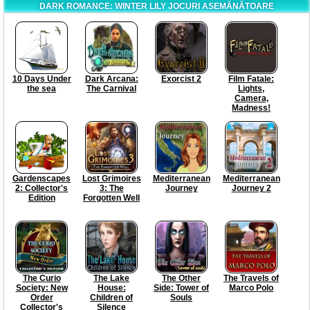
DARK ROMANCE: WINTER LILY JOCURI ASEMĂNĂTOARE
10 Days Under
Dark Arcana:
Exorcist 2
Film Fatale:
the sea
The Carnival
Lights,
Camera,
Madness!
Gardenscapes
Lost Grimoires
Mediterranean
Mediterranean
2: Collector's
3: The
Journey
Journey 2
Edition
Forgotten Well
The Curio
The Lake
The Other
The Travels of
Society: New
House:
Side: Tower of
Marco Polo
Order
Children of
Souls
Collector's
Silence