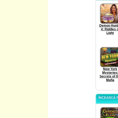
Demon Hunt
4: Riddles 
Light
New York
Mysteries
Secrets of t
Mafia
ÎNCEARCĂ F