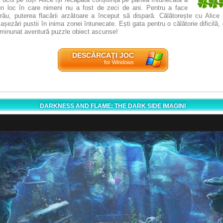
5
, un loc în care nimeni nu a fost de zeci de ani. Pentru a face
1
 rău, puterea flacării arzătoare a început să dispară. Călătorește cu Alice
așezări pustii în inima zonei întunecate. Ești gata pentru o călătorie dificilă,
 minunat aventură puzzle obiect ascunse!
DESCĂRCAŢI JOC
for Windows
DARKNESS AND FLAME: THE DARK SIDE IMAGINI