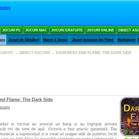
factory
JOCURI PC
JOCURI MAC
JOCURI GRATUITE
JOCURI ONLINE
OBIECT AS
uns
Jocuri de Sărbători
Match-3 Jocuri
Jocuri inspirate din Filme
Multiplayer
URI PC
→
OBIECT ASCUNS
→
DARKNESS AND FLAME: THE DARK SIDE
nd Flame: The Dark Side
ascuns
arășii ei tocmai au aruncat un baraj și au îngropat armata
 sub mii de tone de apă. Victoria a fost practic garantată. Dar
ntunecat a supraviețuit și a creat un uragan atât de puternic încât
 ucis pe toți! Alice își recapătă conștiința pe partea întunecată a