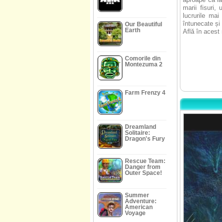
marii fisuri
lucrurile mai
întunecate și 
Our Beautiful
Earth
Află în acest
Comorile din
Montezuma 2
Farm Frenzy 4
Dreamland
Solitaire:
Dragon's Fury
Rescue Team:
Danger from
Outer Space!
Summer
Adventure:
American
Voyage