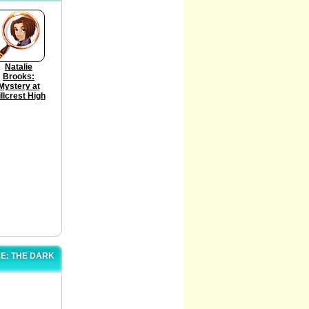
Natalie
Brooks:
Mystery at
llcrest High
E: THE DARK