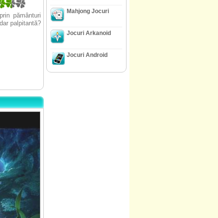
Mahjong Jocuri
 prin pământuri
 dar palpitantă?
Jocuri Arkanoid
Jocuri Android