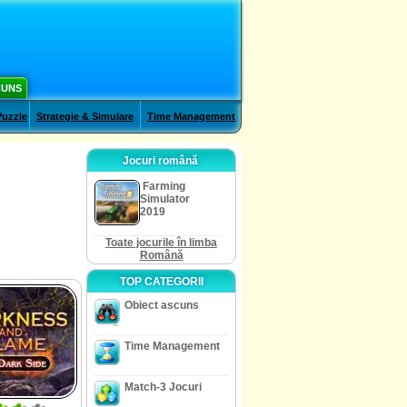
CUNS
Puzzle
Strategie & Simulare
Time Management
Jocuri română
Farming
Simulator
2019
Toate jocurile în limba
Română
TOP CATEGORII
Obiect ascuns
Time Management
Match-3 Jocuri