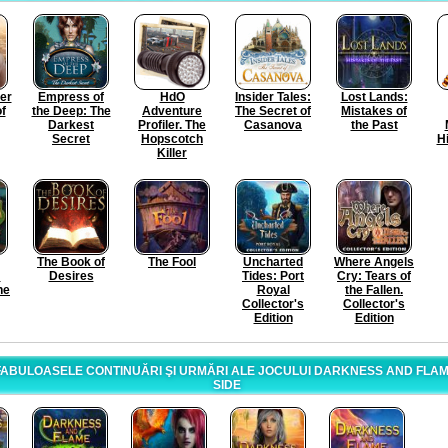
er
Empress of
HdO
Insider Tales:
Lost Lands:
of
the Deep: The
Adventure
The Secret of
Mistakes of
Darkest
Profiler. The
Casanova
the Past
Secret
Hopscotch
Hi
Killer
The Book of
The Fool
Uncharted
Where Angels
:
Desires
Tides: Port
Cry: Tears of
he
Royal
the Fallen.
Collector's
Collector's
Edition
Edition
ABULOASELE CONTINUĂRI ŞI URMĂRI ALE JOCULUI DARKNESS AND FLAM
SIDE