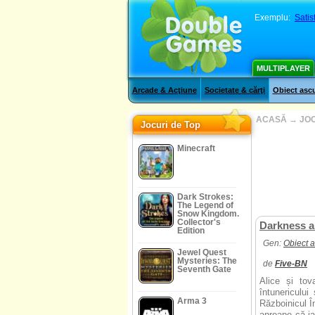
Exemplu:
Satis
MULTIPLAYER
Arcade & Acţiune
Societate & cărţi
Obiect asc
ACASĂ
→
JOC
Jocuri de Top
Minecraft
Dark Strokes:
The Legend of
Snow Kingdom.
Collector's
Darkness a
Edition
Gen:
Obiect 
Jewel Quest
Mysteries: The
de
Five-BN
Seventh Gate
Alice și tov
întunericului
Arma 3
Războinicul Î
aproape că ia