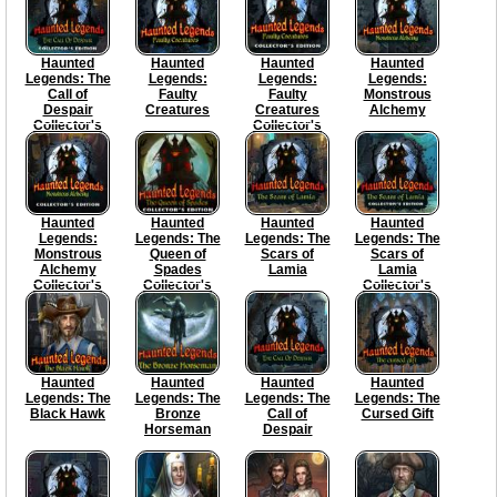
Haunted
Haunted
Haunted
Haunted
Legends: The
Legends:
Legends:
Legends:
Call of
Faulty
Faulty
Monstrous
Despair
Creatures
Creatures
Alchemy
Collector's
Collector's
Edition
Edition
Haunted
Haunted
Haunted
Haunted
Legends:
Legends: The
Legends: The
Legends: The
Monstrous
Queen of
Scars of
Scars of
Alchemy
Spades
Lamia
Lamia
Collector's
Collector's
Collector's
Edition
Edition
Edition
Haunted
Haunted
Haunted
Haunted
Legends: The
Legends: The
Legends: The
Legends: The
Black Hawk
Bronze
Call of
Cursed Gift
Horseman
Despair