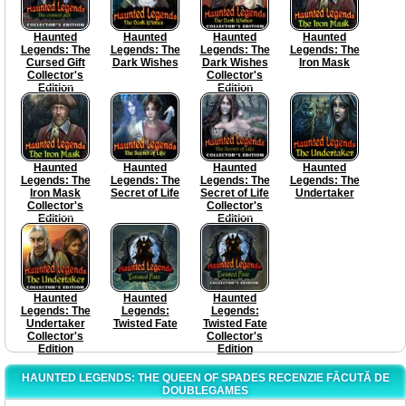
Haunted
Haunted
Haunted
Haunted
Legends: The
Legends: The
Legends: The
Legends: The
Cursed Gift
Dark Wishes
Dark Wishes
Iron Mask
Collector's
Collector's
Edition
Edition
Haunted
Haunted
Haunted
Haunted
Legends: The
Legends: The
Legends: The
Legends: The
Iron Mask
Secret of Life
Secret of Life
Undertaker
Collector's
Collector's
Edition
Edition
Haunted
Haunted
Haunted
Legends: The
Legends:
Legends:
Undertaker
Twisted Fate
Twisted Fate
Collector's
Collector's
Edition
Edition
HAUNTED LEGENDS: THE QUEEN OF SPADES RECENZIE FĂCUTĂ DE
DOUBLEGAMES