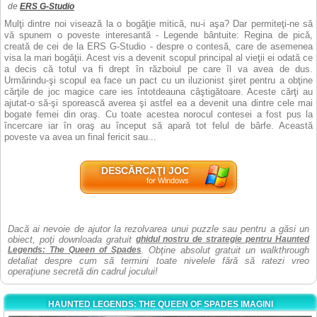
de
ERS G-Studio
Mulţi dintre noi visează la o bogăţie mitică, nu-i aşa? Dar permiteţi-ne să
vă spunem o poveste interesantă - Legende bântuite: Regina de pică,
creată de cei de la ERS G-Studio - despre o contesă, care de asemenea
visa la mari bogăţii. Acest vis a devenit scopul principal al vieţii ei odată ce
a decis că totul va fi drept în războiul pe care îl va avea de dus.
Urmărindu-şi scopul ea face un pact cu un iluzionist şiret pentru a obţine
cărţile de joc magice care ies întotdeauna câştigătoare. Aceste cărţi au
ajutat-o să-şi sporească averea şi astfel ea a devenit una dintre cele mai
bogate femei din oraş. Cu toate acestea norocul contesei a fost pus la
încercare iar în oraş au început să apară tot felul de bârfe. Această
poveste va avea un final fericit sau...
DESCĂRCAŢI JOC
for Windows
Dacă ai nevoie de ajutor la rezolvarea unui puzzle sau pentru a găsi un
obiect, poţi downloada gratuit
ghidul nostru de strategie pentru Haunted
Legends: The Queen of Spades
. Obţine absolut gratuit un walkthrough
detaliat despre cum să termini toate nivelele fără să ratezi vreo
operaţiune secretă din cadrul jocului!
HAUNTED LEGENDS: THE QUEEN OF SPADES IMAGINI