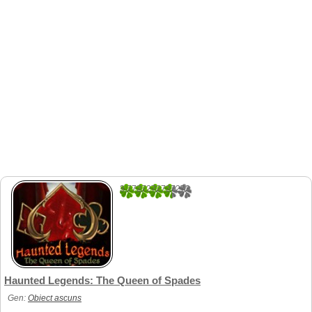
3.7727272727273
66
Haunted Legends: The Queen of Spades
Gen:
Obiect ascuns