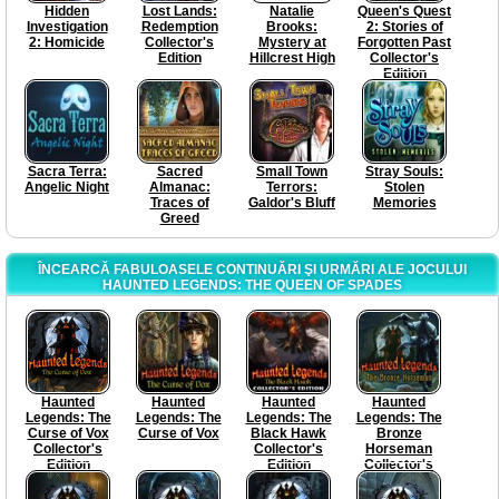
Hidden
Lost Lands:
Natalie
Queen's Quest
Investigation
Redemption
Brooks:
2: Stories of
2: Homicide
Collector's
Mystery at
Forgotten Past
Edition
Hillcrest High
Collector's
Edition
Sacra Terra:
Sacred
Small Town
Stray Souls:
Angelic Night
Almanac:
Terrors:
Stolen
Traces of
Galdor's Bluff
Memories
Greed
ÎNCEARCĂ FABULOASELE CONTINUĂRI ŞI URMĂRI ALE JOCULUI
HAUNTED LEGENDS: THE QUEEN OF SPADES
Haunted
Haunted
Haunted
Haunted
Legends: The
Legends: The
Legends: The
Legends: The
Curse of Vox
Curse of Vox
Black Hawk
Bronze
Collector's
Collector's
Horseman
Edition
Edition
Collector's
Edition