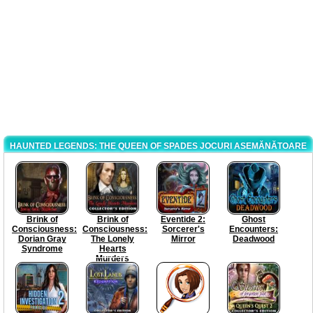
HAUNTED LEGENDS: THE QUEEN OF SPADES JOCURI ASEMĂNĂTOARE
Brink of
Brink of
Eventide 2:
Ghost
Consciousness:
Consciousness:
Sorcerer's
Encounters:
Dorian Gray
The Lonely
Mirror
Deadwood
Syndrome
Hearts
Murders
Collector's
Edition