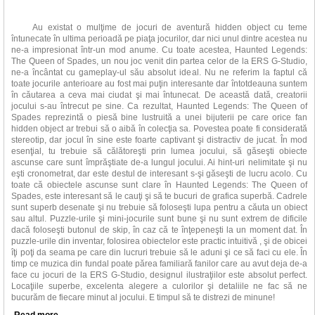
Au existat o mulţime de jocuri de aventură hidden object cu teme
întunecate în ultima perioadă pe piaţa jocurilor, dar nici unul dintre acestea nu
ne-a impresionat într-un mod anume. Cu toate acestea, Haunted Legends:
The Queen of Spades, un nou joc venit din partea celor de la ERS G-Studio,
ne-a încântat cu gameplay-ul său absolut ideal. Nu ne referim la faptul că
toate jocurile anterioare au fost mai puţin interesante dar întotdeauna suntem
în căutarea a ceva mai ciudat şi mai întunecat. De această dată, creatorii
jocului s-au întrecut pe sine. Ca rezultat, Haunted Legends: The Queen of
Spades reprezintă o piesă bine lustruită a unei bijuterii pe care orice fan
hidden object ar trebui să o aibă în colecţia sa. Povestea poate fi considerată
stereotip, dar jocul în sine este foarte captivant şi distractiv de jucat. În mod
esenţial, tu trebuie să călătoreşti prin lumea jocului, să găseşti obiecte
ascunse care sunt împrăştiate de-a lungul jocului. Ai hint-uri nelimitate şi nu
eşti cronometrat, dar este destul de interesant s-şi găseşti de lucru acolo. Cu
toate că obiectele ascunse sunt clare în Haunted Legends: The Queen of
Spades, este interesant să le cauţi şi să te bucuri de grafica superbă. Cadrele
sunt superb desenate şi nu trebuie să foloseşti lupa pentru a căuta un obiect
sau altul. Puzzle-urile şi mini-jocurile sunt bune şi nu sunt extrem de dificile
dacă foloseşti butonul de skip, în caz că te înţepeneşti la un moment dat. În
puzzle-urile din inventar, folosirea obiectelor este practic intuitivă , şi de obicei
îţi poţi da seama pe care din lucruri trebuie să le aduni şi ce să faci cu ele. În
timp ce muzica din fundal poate părea familiară fanilor care au avut deja de-a
face cu jocuri de la ERS G-Studio, designul ilustraţiilor este absolut perfect.
Locaţiile superbe, excelenta alegere a culorilor şi detaliile ne fac să ne
bucurăm de fiecare minut al jocului. E timpul să te distrezi de minune!
..
Read more