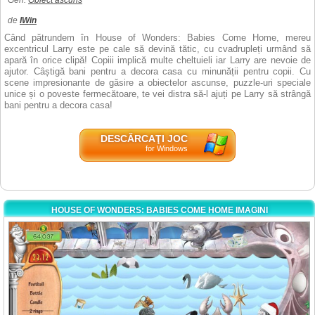
Gen:
Obiect ascuns
de
IWin
Când pătrundem în House of Wonders: Babies Come Home, mereu
excentricul Larry este pe cale să devină tătic, cu cvadrupleți urmând să
apară în orice clipă! Copiii implică multe cheltuieli iar Larry are nevoie de
ajutor. Câștigă bani pentru a decora casa cu minunății pentru copii. Cu
scene impresionante de găsire a obiectelor ascunse, puzzle-uri speciale
unice și o poveste fermecătoare, te vei distra să-l ajuți pe Larry să strângă
bani pentru a decora casa!
DESCĂRCAŢI JOC
for Windows
HOUSE OF WONDERS: BABIES COME HOME IMAGINI