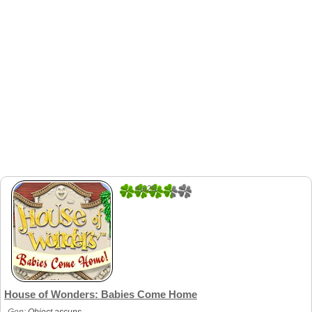
4.625
16
House of Wonders: Babies Come Home