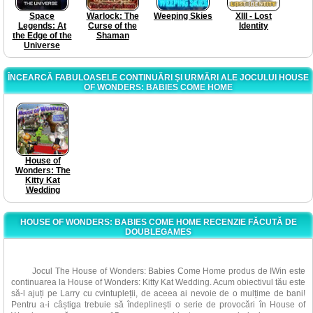
Space
Warlock: The
Weeping Skies
XIII - Lost
Legends: At
Curse of the
Identity
the Edge of the
Shaman
Universe
ÎNCEARCĂ FABULOASELE CONTINUĂRI ŞI URMĂRI ALE JOCULUI HOUSE
OF WONDERS: BABIES COME HOME
House of
Wonders: The
Kitty Kat
Wedding
HOUSE OF WONDERS: BABIES COME HOME RECENZIE FĂCUTĂ DE
DOUBLEGAMES
Jocul The House of Wonders: Babies Come Home produs de IWin este
continuarea la House of Wonders: Kitty Kat Wedding. Acum obiectivul tău este
să-l ajuți pe Larry cu cvintupleții, de aceea ai nevoie de o mulțime de bani!
Pentru a-i câștiga trebuie să îndeplinești o serie de provocări în House of