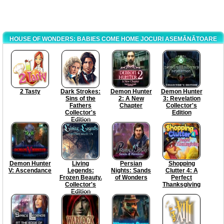
HOUSE OF WONDERS: BABIES COME HOME JOCURI ASEMĂNĂTOARE
2 Tasty
Dark Strokes:
Demon Hunter
Demon Hunter
Sins of the
2: A New
3: Revelation
Fathers
Chapter
Collector's
Collector's
Edition
Edition
Demon Hunter
Living
Persian
Shopping
V: Ascendance
Legends:
Nights: Sands
Clutter 4: A
Frozen Beauty.
of Wonders
Perfect
Collector's
Thanksgiving
Edition