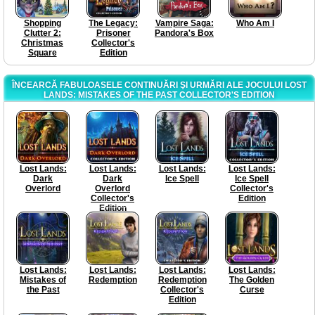
Shopping
The Legacy:
Vampire Saga:
Who Am I
Clutter 2:
Prisoner
Pandora's Box
Christmas
Collector's
Square
Edition
ÎNCEARCĂ FABULOASELE CONTINUĂRI ŞI URMĂRI ALE JOCULUI LOST
LANDS: MISTAKES OF THE PAST COLLECTOR'S EDITION
Lost Lands:
Lost Lands:
Lost Lands:
Lost Lands:
Dark
Dark
Ice Spell
Ice Spell
Overlord
Overlord
Collector's
Collector's
Edition
Edition
Lost Lands:
Lost Lands:
Lost Lands:
Lost Lands:
Mistakes of
Redemption
Redemption
The Golden
the Past
Collector's
Curse
Edition