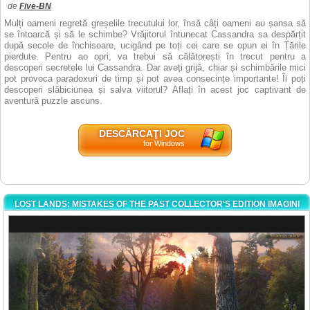
de
Five-BN
Mulți oameni regretă greșelile trecutului lor, însă câți oameni au șansa să
se întoarcă și să le schimbe? Vrăjitorul întunecat Cassandra sa despărțit
după secole de închisoare, ucigând pe toți cei care se opun ei în Țările
pierdute. Pentru ao opri, va trebui să călătorești în trecut pentru a
descoperi secretele lui Cassandra. Dar aveți grijă, chiar și schimbările mici
pot provoca paradoxuri de timp și pot avea consecințe importante! Îi poți
descoperi slăbiciunea și salva viitorul? Aflați în acest joc captivant de
aventură puzzle ascuns.
DESCĂRCAŢI JOC
for Windows
LOST LANDS: MISTAKES OF THE PAST COLLECTOR'S EDITION IMAGINI