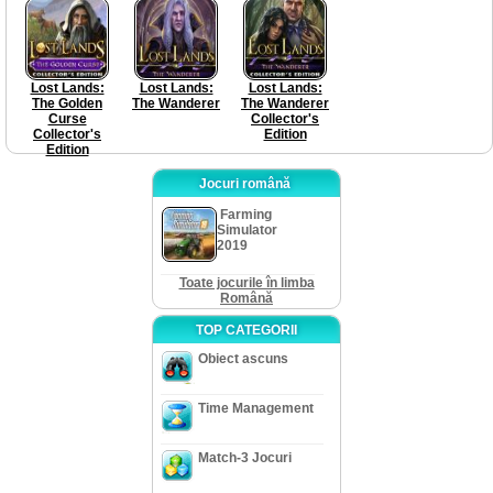
Lost Lands:
Lost Lands:
Lost Lands:
The Golden
The Wanderer
The Wanderer
Curse
Collector's
Collector's
Edition
Edition
Jocuri română
Farming
Simulator
2019
Toate jocurile în limba
Română
TOP CATEGORII
Obiect ascuns
Time Management
Match-3 Jocuri