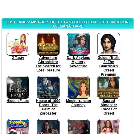
LOST LANDS: MISTAKES OF THE PAST COLLECTOR'S EDITION JOCURI
ASEMĂNĂTOARE
2 Tasty
Adventure
Dark Asylum:
Golden Trails
Chronicles:
Mystery
3: The
The Search for
Adventure
Guardian's
Lost Treasure
Creed
Premium
Edition
Hidden Fears
House of 1000
Mediterranean
Sacred
Doors: The
Journey
Almanac:
Palm of
Traces of
Zoroaster
Greed