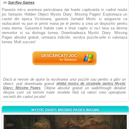
de
Sun Ray Games
Paseste intr-o aventura periculoasa dar foarte captivanta in cadrul noului
joc fantastic Hidden Object Mystic Diary: Missing Pages! Exploreaza un
castel din epoca Victoriana, gaseste Jurnalul Mistic si asigura-te ca
raufacatorii nu pun ei primii mana pe el pentru a crea un dispozitiv pentru
viata eterna. Gaseste-ti fratele care e tinut captiv si nu-l lasa sa devina
nemuritor si sa distruga lumea. Downloadeaza Mystic Diary: Missing
Pages absolut gratuit, urmeaza indiciile, rezolva puzzle-urile si salveaza
lumea. Mult succes!
DESCĂRCAŢI JOC
for Windows
Dacă ai nevoie de ajutor la rezolvarea unui puzzle sau pentru a găsi un
obiect, poţi downloada gratuit
ghidul nostru de strategie pentru Mystic
Diary: Missing Pages
. Obţine absolut gratuit un walkthrough detaliat
despre cum să termini toate nivelele fără să ratezi vreo operaţiune
secretă din cadrul jocului!
MYSTIC DIARY: MISSING PAGES IMAGINI