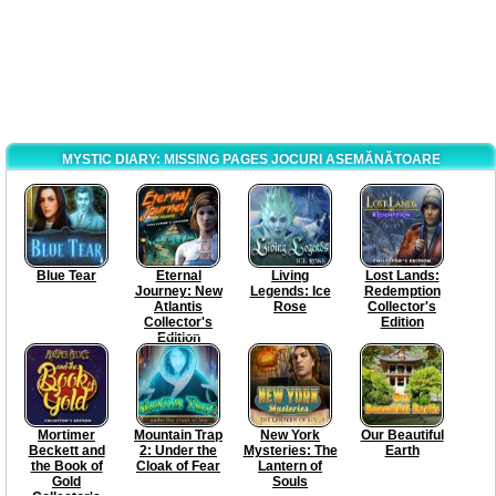
MYSTIC DIARY: MISSING PAGES JOCURI ASEMĂNĂTOARE
Blue Tear
Eternal
Living
Lost Lands:
Journey: New
Legends: Ice
Redemption
Atlantis
Rose
Collector's
Collector's
Edition
Edition
Mortimer
Mountain Trap
New York
Our Beautiful
Beckett and
2: Under the
Mysteries: The
Earth
the Book of
Cloak of Fear
Lantern of
Gold
Souls