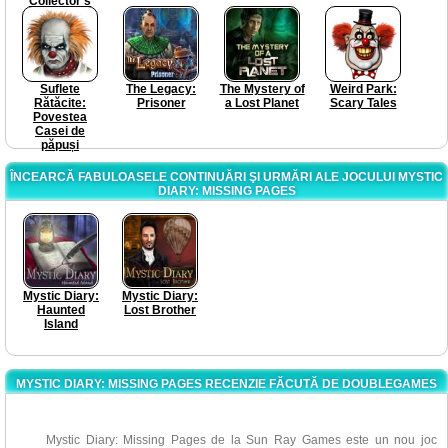
Collector's
Edition
Suflete
The Legacy:
The Mystery of
Weird Park:
Rătăcite:
Prisoner
a Lost Planet
Scary Tales
Povestea
Casei de
păpuși
ÎNCEARCĂ FABULOASELE CONTINUĂRI ŞI URMĂRI ALE JOCULUI MYSTIC
DIARY: MISSING PAGES
Mystic Diary:
Mystic Diary:
Haunted
Lost Brother
Island
MYSTIC DIARY: MISSING PAGES RECENZIE FĂCUTĂ DE DOUBLEGAMES
Mystic Diary: Missing Pages de la Sun Ray Games este un nou joc