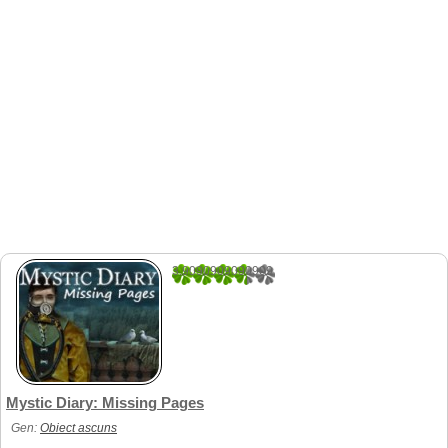
3.9090909090909
11
Mystic Diary: Missing Pages
Gen:
Obiect ascuns