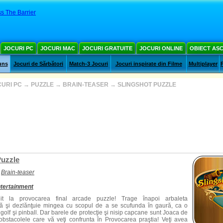
s The Barrier
JOCURI PC
JOCURI MAC
JOCURI GRATUITE
JOCURI ONLINE
OBIECT AS
uns
Jocuri de Sărbători
Match-3 Jocuri
Jocuri inspirate din Filme
Multiplayer
URI PC
→
PUZZLE
→
BRAIN-TEASER
→
SLINGSHOT PUZZLE
Puzzle
Brain-teaser
tertainment
it la provocarea final arcade puzzle! Trage înapoi arbaleta
 şi dezlănţuie mingea cu scopul de a se scufunda în gaură, ca o
golf şi pinball. Dar barele de protecţie şi nisip capcane sunt Joaca de
obstacolele care vă veţi confrunta în Provocarea praştia! Veţi avea