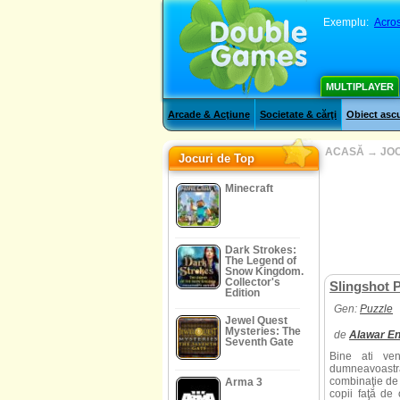
Exemplu:
Acros
MULTIPLAYER
Arcade & Acţiune
Societate & cărţi
Obiect asc
ACASĂ
→
JOC
Jocuri de Top
Minecraft
Dark Strokes:
The Legend of
Snow Kingdom.
Collector's
Slingshot 
Edition
Gen:
Puzzle
Jewel Quest
Mysteries: The
de
Alawar En
Seventh Gate
Bine ati ven
dumneavoastră
combinaţie de 
Arma 3
copii faţă de 