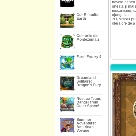
nevoie pentru 
gheaţă şi mai m
mecanisme, car
Our Beautiful
ajunge la obie
Earth
2D, simplu
pun
oferă ore de a 
Comorile din
Montezuma 2
Farm Frenzy 4
Dreamland
Solitaire:
Dragon's Fury
Rescue Team:
Danger from
Outer Space!
Summer
Adventure:
American
Voyage