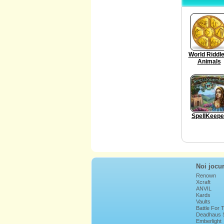
World Riddle
Animals
SpellKeepe
Noi jocur
Renown
Xcraft
ANVIL
Kards
Vaults
Battle For
Deadhaus 
Emberlight