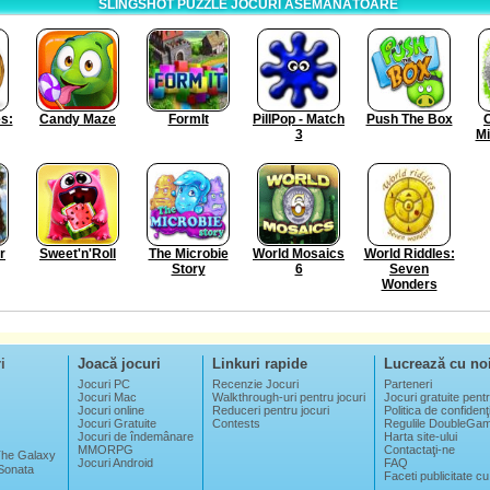
SLINGSHOT PUZZLE JOCURI ASEMĂNĂTOARE
s:
Candy Maze
FormIt
PillPop - Match
Push The Box
O
3
Mi
r
Sweet'n'Roll
The Microbie
World Mosaics
World Riddles:
Story
6
Seven
Wonders
i
Joacă jocuri
Linkuri rapide
Lucrează cu no
Jocuri PC
Recenzie Jocuri
Parteneri
Jocuri Mac
Walkthrough-uri pentru jocuri
Jocuri gratuite pentr
Jocuri online
Reduceri pentru jocuri
Politica de confidenţi
Jocuri Gratuite
Contests
Regulile DoubleGa
Jocuri de îndemânare
Harta site-ului
MMORPG
Contactaţi-ne
 The Galaxy
Jocuri Android
FAQ
Sonata
Faceti publicitate cu