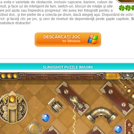
a evita o varietate de obstacole, inclusiv capcane, bariere, cuburi de
ult, şi face uz de inteligent de fani, switch-uri, blocuri de rotaţie şi alte
3.87
e pot ajuta sau împiedica progresul. Vei avea trei fotografii pentru a
8
ctivul dvs., şi trei pietre de a colecta pe drum, dacă alegeţi aşa. Dispunând de
ochi
ct- şi
-faceţi clic pe joc, şi zeci de niveluri de dependenţă peste şapte capitole,
S
satisface distractiv!
DESCĂRCAŢI JOC
for Windows
SLINGSHOT PUZZLE IMAGINI