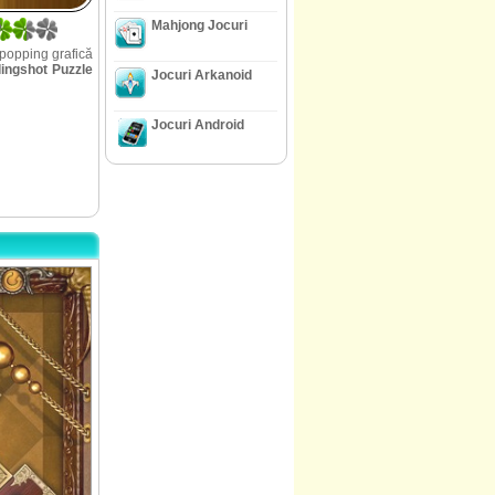
5
Mahjong Jocuri
-popping
grafică
lingshot Puzzle
Jocuri Arkanoid
Jocuri Android