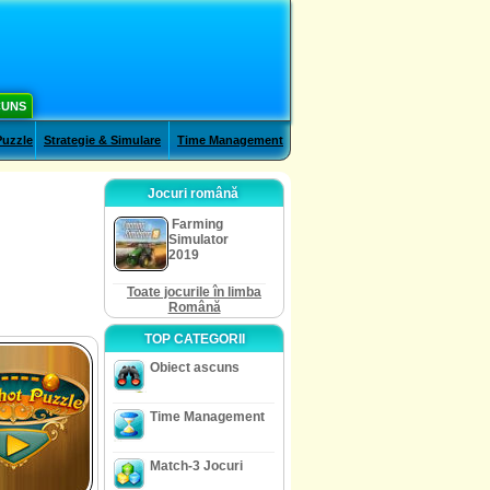
CUNS
Puzzle
Strategie & Simulare
Time Management
Jocuri română
Farming
Simulator
2019
Toate jocurile în limba
Română
TOP CATEGORII
Obiect ascuns
Time Management
Match-3 Jocuri