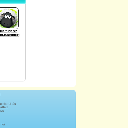
ile fugare:
ni-labirinturi
i
u site-ul tău
alitate
mes
 noi