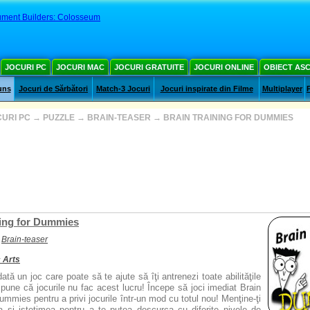
ment Builders: Colosseum
JOCURI PC
JOCURI MAC
JOCURI GRATUITE
JOCURI ONLINE
OBIECT AS
uns
Jocuri de Sărbători
Match-3 Jocuri
Jocuri inspirate din Filme
Multiplayer
URI PC
→
PUZZLE
→
BRAIN-TEASER
→
BRAIN TRAINING FOR DUMMIES
ning for Dummies
Brain-teaser
c Arts
ată un joc care poate să te ajute să îţi antrenezi toate abilităţile
pune că jocurile nu fac acest lucru! Începe să joci imediat Brain
ummies pentru a privi jocurile într-un mod cu totul nou! Menţine-ţi
ca şi isteţimea pentru a te putea descurca cu diferite nivele de