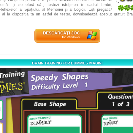
diferită. Ţi se oferă să-ţi testezi isteţimea în cadrul Limbii,
5
Reflexelor, al Spaţiului, al Memoriei şi al Logicii. Eşti pregătit?
1
ai la dispoziţia ta un astfel de tester, downloadează absolut gratuit Brai
DESCĂRCAŢI JOC
for Windows
BRAIN TRAINING FOR DUMMIES IMAGINI