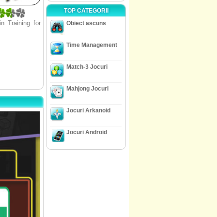
TOP CATEGORII
n Training for
Obiect ascuns
Time Management
Match-3 Jocuri
Mahjong Jocuri
Jocuri Arkanoid
Jocuri Android