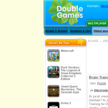
Exemplu:
Monu
MULTIPLAYER
Arcade & Acţiune
Societate & cărţi
Obiect asc
ACASĂ
→
JOC
Jocuri de Top
Minecraft
Dark Strokes:
The Legend of
Snow Kingdom.
Collector's
Brain Trai
Edition
Gen:
Puzzle
Jewel Quest
Mysteries: The
de
Electroni
Seventh Gate
Ai jucat vreod
mentale? Ai s
Arma 3
Training for D
atenţia, logi