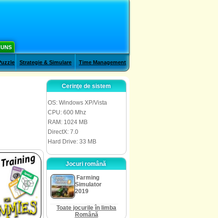
CUNS
Puzzle
Strategie & Simulare
Time Management
Cerinţe de sistem
OS: Windows XP/Vista
CPU: 600 Mhz
RAM: 1024 MB
DirectX: 7.0
Hard Drive: 33 MB
Jocuri română
Farming
Simulator
2019
Toate jocurile în limba
Română