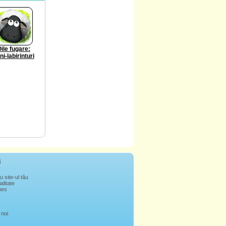
ile fugare:
ni-labirinturi
i
u site-ul tău
alitate
mes
 noi