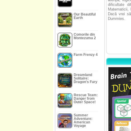
dificultate 
Matematicii, 
Dacă vrei să 
Our Beautiful
Earth
Dummies.
Comorile din
Montezuma 2
Farm Frenzy 4
Dreamland
Solitaire:
Dragon's Fury
Rescue Team:
Danger from
Outer Space!
Summer
Adventure:
American
Voyage