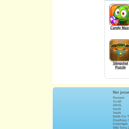
Candy Maz
Slingshot
Puzzle
Noi jocur
Renown
Xcraft
ANVIL
Kards
Vaults
Battle For
Deadhaus 
Emberlight
Wild Terra 